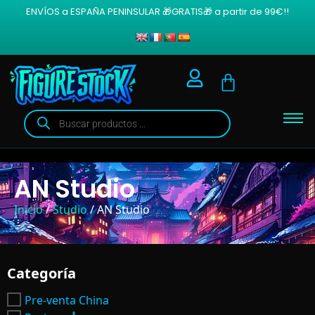
ENVÍOS a ESPAÑA PENINSULAR 🎁GRATIS🎁 a partir de 99€!!
AN Studio
Inicio
/
Studio
/ AN Studio
Categoría
Pre-venta China