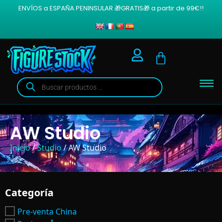
ENVÍOS a ESPAÑA PENINSULAR 🎁GRATIS🎁 a partir de 99€!!
AW Studio
Inicio
/
Studio
/ AW Studio
Categoría
Pre-venta China