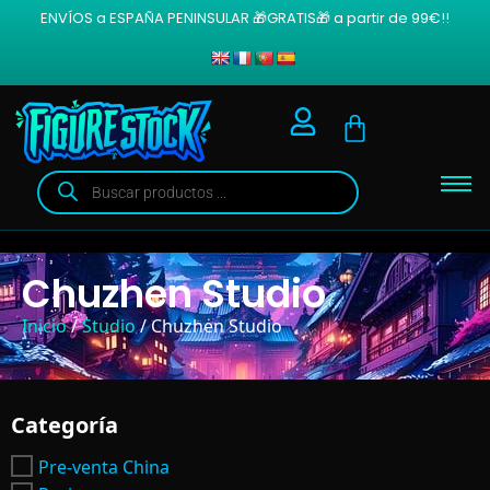
ENVÍOS a ESPAÑA PENINSULAR 🎁GRATIS🎁 a partir de 99€!!
Chuzhen Studio
Inicio
/
Studio
/ Chuzhen Studio
Categoría
Pre-venta China