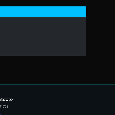
tacto
91768