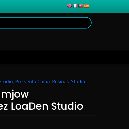
Studio
,
Pre-venta China
,
Resinas
,
Studio
mmjow
z LoaDen Studio