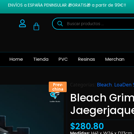
ENVÍOS a ESPAÑA PENINSULAR 🎁GRATIS🎁 a partir de 99€!!
Home
Tienda
PVC
Resinas
Merchan
Categorías:
Bleach
,
LoaDen 
Prev-
china
Bleach Gri
Jaegerjaque
$
280.80
Medidas:
H41 x W24 x D13cm