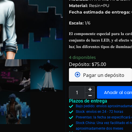
Material:
Resin+PU
Fecha estimada de entrega:
Escala:
1/6
𝐄𝐥 𝐜𝐨𝐦𝐩𝐨𝐧𝐞𝐧𝐭𝐞 𝐞𝐬𝐩𝐞𝐜𝐢𝐚𝐥 𝐩𝐚𝐫𝐚 𝐥𝐚 𝐜𝐚𝐯
𝐜𝐨𝐧𝐣𝐮𝐧𝐭𝐨 𝐝𝐞 𝐥𝐮𝐜𝐞𝐬 𝐋𝐄𝐃, 𝐲 𝐞𝐥 𝐞𝐟𝐞𝐜𝐭𝐨 𝐯
𝐥𝐮𝐳; 𝐥𝐨𝐬 𝐝𝐢𝐟𝐞𝐫𝐞𝐧𝐭𝐞𝐬 𝐭𝐢𝐩𝐨𝐬 𝐝𝐞 𝐢𝐥𝐮𝐦𝐢𝐧𝐚𝐜
4 disponibles
Depósito:
$
75.00
Pagar un depósito
Añadir al car
Plazos de entrega
Bajo pedido: envíos aproximadamen
Stock: envíos en 24 - 72 horas
Preventas: la fecha se especificar
Stock China: Una vez facilitado el 
aproximadamente dos meses