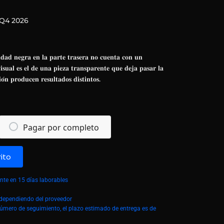
Q4 2026
𝐢𝐝𝐚𝐝 𝐧𝐞𝐠𝐫𝐚 𝐞𝐧 𝐥𝐚 𝐩𝐚𝐫𝐭𝐞 𝐭𝐫𝐚𝐬𝐞𝐫𝐚 𝐧𝐨 𝐜𝐮𝐞𝐧𝐭𝐚 𝐜𝐨𝐧 𝐮𝐧
𝐢𝐬𝐮𝐚𝐥 𝐞𝐬 𝐞𝐥 𝐝𝐞 𝐮𝐧𝐚 𝐩𝐢𝐞𝐳𝐚 𝐭𝐫𝐚𝐧𝐬𝐩𝐚𝐫𝐞𝐧𝐭𝐞 𝐪𝐮𝐞 𝐝𝐞𝐣𝐚 𝐩𝐚𝐬𝐚𝐫 𝐥𝐚
𝐢𝐨́𝐧 𝐩𝐫𝐨𝐝𝐮𝐜𝐞𝐧 𝐫𝐞𝐬𝐮𝐥𝐭𝐚𝐝𝐨𝐬 𝐝𝐢𝐬𝐭𝐢𝐧𝐭𝐨𝐬.
Pagar por completo
rito
te en 15 días laborables
á dependiendo del proveedor
número de seguimiento, el plazo estimado de entrega es de