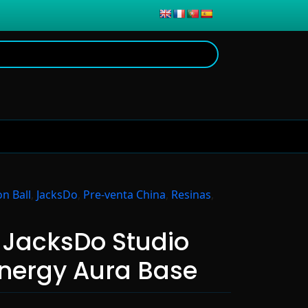
n Ball
,
JacksDo
,
Pre-venta China
,
Resinas
,
 JacksDo Studio
nergy Aura Base