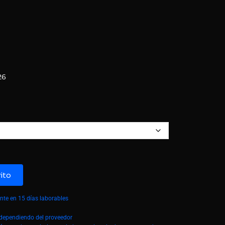
026
rito
te en 15 días laborables
á dependiendo del proveedor