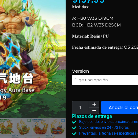
𝐌𝐞𝐝𝐢𝐝𝐚𝐬:
A: H30 W33 D19CM
BCD: H32 W33 D25CM
𝐌𝐚𝐭𝐞𝐫𝐢𝐚𝐥: 𝐑𝐞𝐬𝐢𝐧+𝐏𝐔
𝐅𝐞𝐜𝐡𝐚 𝐞𝐬𝐭𝐢𝐦𝐚𝐝𝐚 𝐝𝐞 𝐞𝐧𝐭𝐫𝐞𝐠𝐚: Q3 2
Version
Añadir al car
Plazos de entrega
Bajo pedido: envíos aproximadamen
Stock: envíos en 24 - 72 horas
Preventas: la fecha se especificar