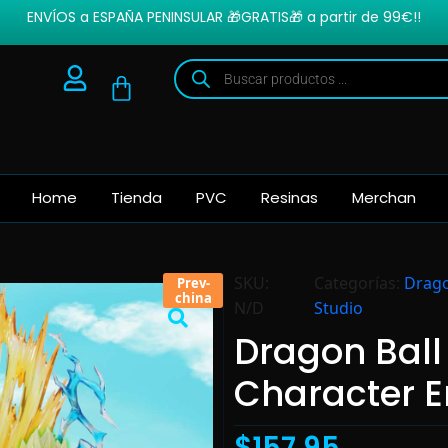
ENVÍOS a ESPAÑA PENINSULAR 🎁GRATIS🎁 a partir de 99€!!
Home
Tienda
PVC
Resinas
Merchan
SKU:
Categorías:
Drago
Prev-
china
N/D
Studio
Dragon Ball
Character E
$
157.95