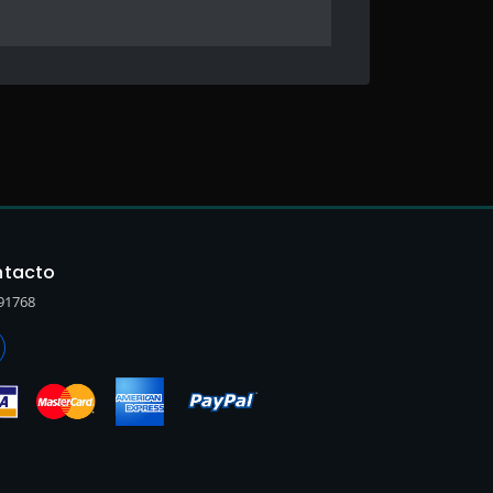
tacto
91768