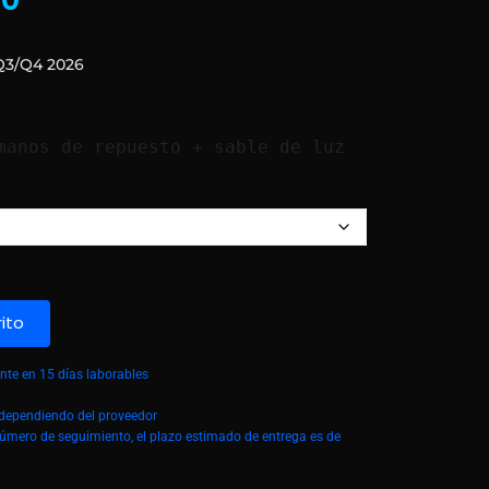
Q3/Q4 2026
manos de repuesto + sable de luz
rito
te en 15 días laborables
á dependiendo del proveedor
número de seguimiento, el plazo estimado de entrega es de