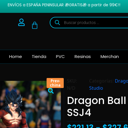
ENVÍOS a ESPAÑA PENINSULAR 🎁GRATIS🎁 a partir de 99€!!
Home
Tienda
PVC
Resinas
Merchan
SKU:
Categorías:
Drago
Prev-
china
N/D
Studio
Dragon Ball
SSJ4
$
221.13
-
$
327.