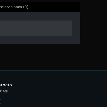
Valoraciones (0)
tacto
91768