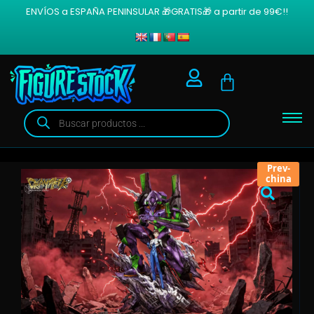
ENVÍOS a ESPAÑA PENINSULAR 🎁GRATIS🎁 a partir de 99€!!
Prev-
china