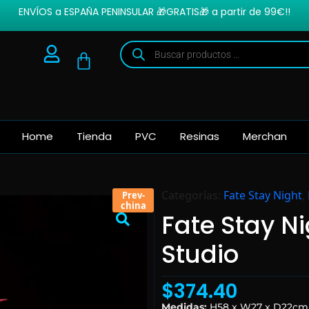
ENVÍOS a ESPAÑA PENINSULAR 🎁GRATIS🎁 a partir de 99€!!
Home
Tienda
PVC
Resinas
Merchan
Categorías:
Fate Stay Night
,
Prev-
china
Fate Stay Ni
Studio
$
374.40
Medidas:
H58 x W27 x D22cm