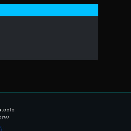
tacto
91768