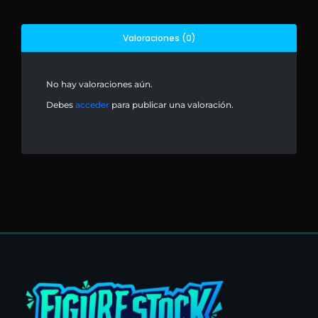
Valoraciones (0)
No hay valoraciones aún.
Debes
acceder
para publicar una valoración.