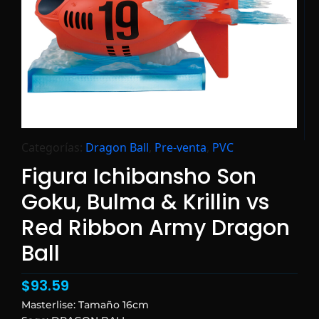
Categorías:
Dragon Ball
,
Pre-venta
,
PVC
Figura Ichibansho Son
Goku, Bulma & Krillin vs
Red Ribbon Army Dragon
Ball
$
93.59
Masterlise: Tamaño 16cm