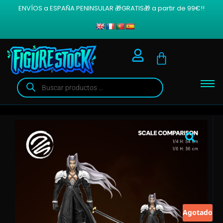
ENVÍOS a ESPAÑA PENINSULAR 🎁GRATIS🎁 a partir de 99€!!
Agotado