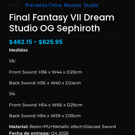
N/D
Pre-venta China
,
Resinas
,
Studio
Final Fantasy VII Dream
Studio OG Sephiroth
$
462.15
-
$
625.95
Medidas
1/6:
Front Sword: H36 x W44 x D20cm
Back Sword: H36 x W40 x D24cm
1/4:
Front Sword: H54 x W66 x D29cm
Back Sword: H54 x W59 x D35cm
Material:
Resin+PU+Metallic efect+Diecast Sword
Fecha de entrega:
Q4 2026