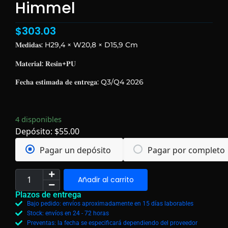
Himmel
$
303.03
𝐌𝐞𝐝𝐢𝐝𝐚𝐬: H29,4 × W20,8 × D15,9 Cm
𝐌𝐚𝐭𝐞𝐫𝐢𝐚𝐥: 𝐑𝐞𝐬𝐢𝐧+𝐏𝐔
𝐅𝐞𝐜𝐡𝐚 𝐞𝐬𝐭𝐢𝐦𝐚𝐝𝐚 𝐝𝐞 𝐞𝐧𝐭𝐫𝐞𝐠𝐚: Q3/Q4 2026
4 disponibles
Depósito:
$
55.00
Pagar un depósito
Pagar por completo
Añadir al carrito
Plazos de entrega
Bajo pedido: envíos aproximadamente en 15 días laborables
Stock: envíos en 24 - 72 horas
Preventas: la fecha se especificará dependiendo del proveedor