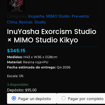
Categorías:
Inuyasha
,
MIMO Studio
,
Pre-venta
China
,
Resinas
,
Studio
InuYasha Exorcism Studio
× MIMO Studio Kikyo
$
345.15
Medidas:
H43 x W36 x D28cm
Material:
Resina roja+PU
Fecha estimada de entrega:
Q4 2026
Escala: 1/6
3 disponibles
Depósito:
$
95.00
Pagar un depósito
Pagar por completo