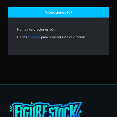
Valoraciones (0)
No hay valoraciones aún.
Debes
acceder
para publicar una valoración.