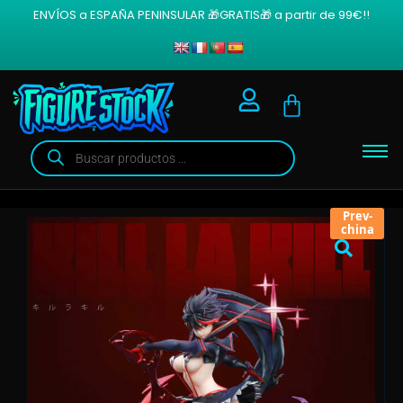
ENVÍOS a ESPAÑA PENINSULAR 🎁GRATIS🎁 a partir de 99€!!
Prev-
china