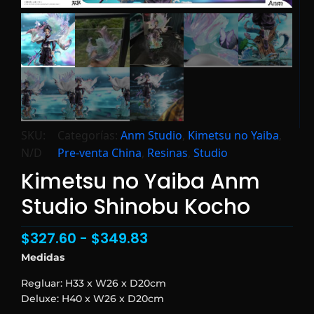
SKU:
Categorías:
Anm Studio
,
Kimetsu no Yaiba
,
N/D
Pre-venta China
,
Resinas
,
Studio
Kimetsu no Yaiba Anm
Studio Shinobu Kocho
$
327.60
-
$
349.83
Medidas
Regluar: H33 x W26 x D20cm
Deluxe: H40 x W26 x D20cm