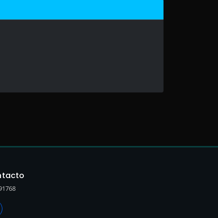
tacto
91768