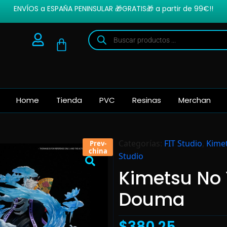
ENVÍOS a ESPAÑA PENINSULAR 🎁GRATIS🎁 a partir de 99€!!
Home
Tienda
PVC
Resinas
Merchan
Categorías:
FIT Studio
,
Kimet
Prev-
china
Studio
Kimetsu No 
Douma
$
380.25