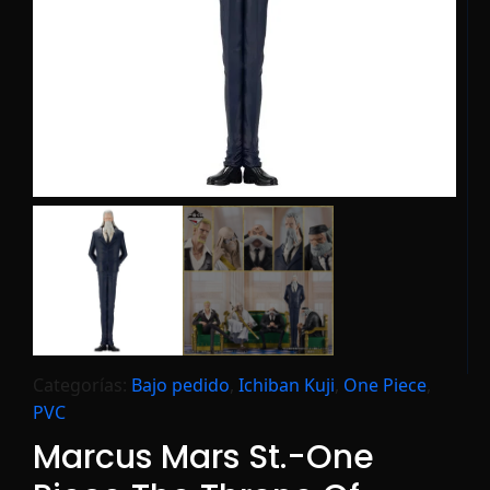
Categorías:
Bajo pedido
,
Ichiban Kuji
,
One Piece
,
PVC
Marcus Mars St.-One