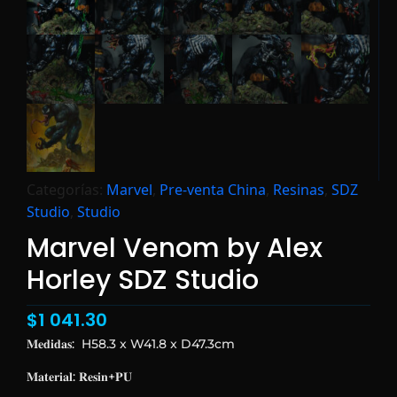
Categorías:
Marvel
,
Pre-venta China
,
Resinas
,
SDZ
Studio
,
Studio
Marvel Venom by Alex
Horley SDZ Studio
$
1 041.30
𝐌𝐞𝐝𝐢𝐝𝐚𝐬:
H58.3 x W41.8 x D47.3cm
𝐌𝐚𝐭𝐞𝐫𝐢𝐚𝐥: 𝐑𝐞𝐬𝐢𝐧+𝐏𝐔