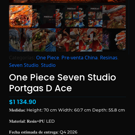
Categorías:
One Piece
,
Pre-venta China
,
Resinas
,
Seven Studio
,
Studio
One Piece Seven Studio
Portgas D Ace
$
1 134.90
𝐌𝐞𝐝𝐢𝐝𝐚𝐬: Height: 70 cm Width: 60.7 cm Depth: 55.8 cm
𝐌𝐚𝐭𝐞𝐫𝐢𝐚𝐥: 𝐑𝐞𝐬𝐢𝐧+𝐏𝐔 LED
𝐅𝐞𝐜𝐡𝐚 𝐞𝐬𝐭𝐢𝐦𝐚𝐝𝐚 𝐝𝐞 𝐞𝐧𝐭𝐫𝐞𝐠𝐚: Q4 2026