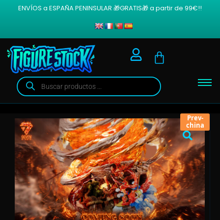
ENVÍOS a ESPAÑA PENINSULAR 🎁GRATIS🎁 a partir de 99€!!
Prev-
china