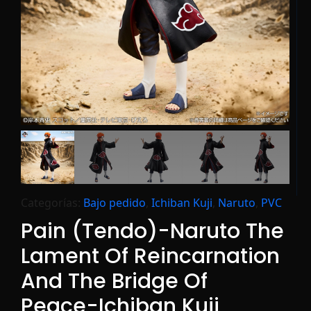
Categorías:
Bajo pedido
,
Ichiban Kuji
,
Naruto
,
PVC
Pain (Tendo)-Naruto The
Lament Of Reincarnation
And The Bridge Of
Peace-Ichiban Kuji