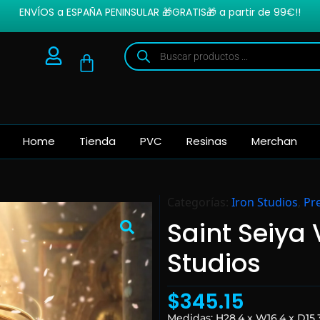
ENVÍOS a ESPAÑA PENINSULAR 🎁GRATIS🎁 a partir de 99€!!
Home
Tienda
PVC
Resinas
Merchan
Categorías:
Iron Studios
,
Pr
Saint Seiya 
Studios
$
345.15
Medidas: H28.4 x W16.4 x D15