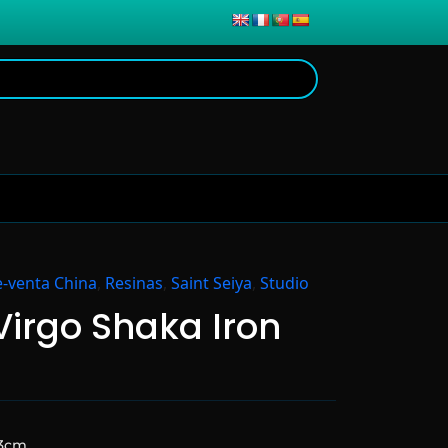
e-venta China
,
Resinas
,
Saint Seiya
,
Studio
Virgo Shaka Iron
.3cm