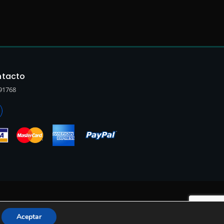
tacto
91768
Aceptar