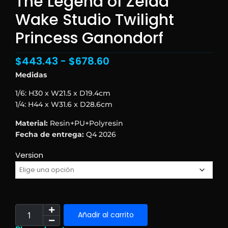
The Legend of Zelda
Wake Studio Twilight
Princess Ganondorf
$
443.43
-
$
678.60
Medidas
1/6: H30 x W21.5 x D19.4cm
1/4: H44 x W31.6 x D28.6cm
Material:
Resin+PU+Polyresin
Fecha de
entrega:
Q4 2026
Version
Añadir al carrito