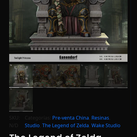
SKU:
Categorías:
Pre-venta China
,
Resinas
,
N/D
Studio
,
The Legend of Zelda
,
Wake Studio