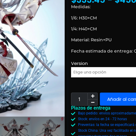
Medidas:
1/6: H30+CM
1/4: H40+CM
Material: Resin+PU
Fecha estimada de entrega: 
Version
Añadir al car
Plazos de entrega
Bajo pedido: envíos aproximadamen
Stock: envíos en 24 - 72 horas
Preventas: la fecha se especificar
Stock China: Una vez facilitado el 