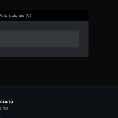
Valoraciones (0)
tacto
91768