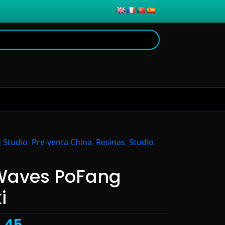
 Studio
,
Pre-venta China
,
Resinas
,
Studio
,
Waves PoFang
i
.45