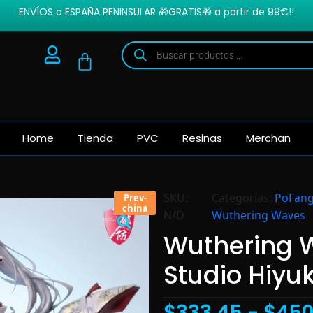
ENVÍOS a ESPAÑA PENINSULAR 🎁GRATIS🎁 a partir de 99€!!
Home
Tienda
PVC
Resinas
Merchan
SKU:
Categorías:
PoFang
Prev-
china
N/D
Wuthering Waves
Wuthering 
Studio Hiyuk
$
333.45
-
$
450